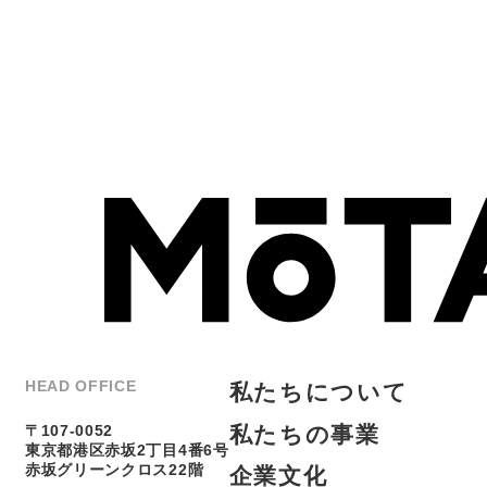
私
た
ち
に
つ
い
て
HEAD OFFICE
私
た
ち
の
事
業
〒107-0052
東京都港区赤坂2丁目4番6号
企
業
文
化
赤坂グリーンクロス22階