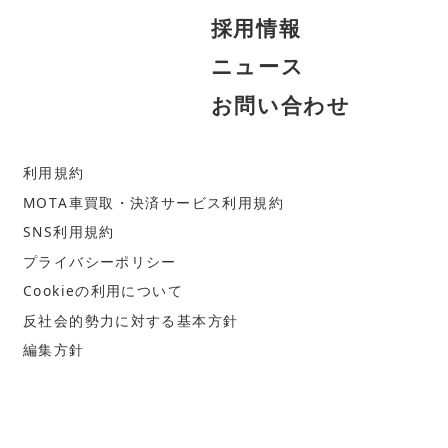
採
用
情
報
ニ
ュ
ー
ス
お
問
い
合
わ
せ
利
用
規
約
M
O
T
A
車
買
取
・
決
済
サ
ー
ビ
ス
利
用
規
約
S
N
S
利
用
規
約
プ
ラ
イ
バ
シ
ー
ポ
リ
シ
ー
C
o
o
k
i
e
の
利
用
に
つ
い
て
反
社
会
的
勢
力
に
対
す
る
基
本
方
針
編
集
方
針