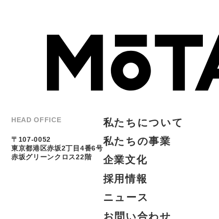
私
た
ち
に
つ
い
て
HEAD OFFICE
私
た
ち
の
事
業
〒107-0052
東京都港区赤坂2丁目4番6号
企
業
文
化
赤坂グリーンクロス22階
採
用
情
報
ニ
ュ
ー
ス
お
問
い
合
わ
せ