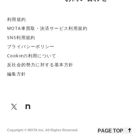
利
用
規
約
M
O
T
A
車
買
取
・
決
済
サ
ー
ビ
ス
利
用
規
約
S
N
S
利
用
規
約
プ
ラ
イ
バ
シ
ー
ポ
リ
シ
ー
C
o
o
k
i
e
の
利
用
に
つ
い
て
反
社
会
的
勢
力
に
対
す
る
基
本
方
針
編
集
方
針
P
A
G
E
T
O
P
Copyright © MOTA Inc. All Rights Reserved.