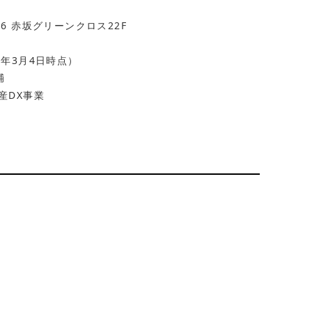
6 赤坂グリーンクロス22F
26年3月4日時点）
輔
産DX事業