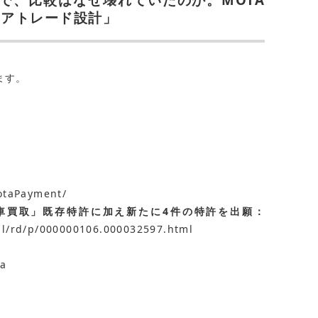
ェアトレード設計」
ます。
motaPayment/
A車買取」既存特許に加え新たに4件の特許を出願：
ml/rd/p/000000106.000032597.html
ta