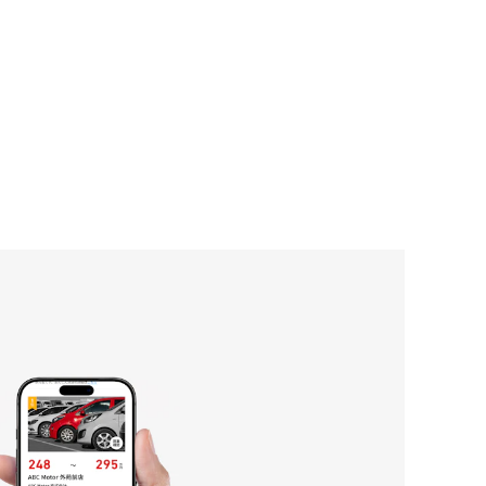
企
業
文
化
採
用
情
報
ニ
ュ
ー
ス
お
問
い
合
わ
せ