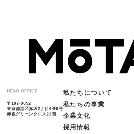
私
た
ち
に
つ
い
て
HEAD OFFICE
私
た
ち
の
事
業
〒107-0052
東京都港区赤坂2丁目4番6号
企
業
文
化
赤坂グリーンクロス22階
採
用
情
報