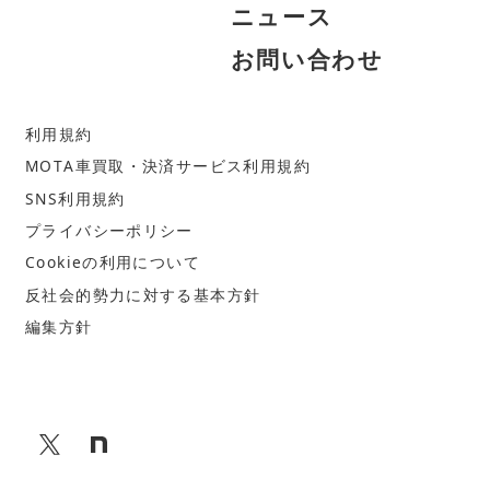
ニ
ュ
ー
ス
お
問
い
合
わ
せ
利
用
規
約
M
O
T
A
車
買
取
・
決
済
サ
ー
ビ
ス
利
用
規
約
S
N
S
利
用
規
約
プ
ラ
イ
バ
シ
ー
ポ
リ
シ
ー
C
o
o
k
i
e
の
利
用
に
つ
い
て
反
社
会
的
勢
力
に
対
す
る
基
本
方
針
編
集
方
針